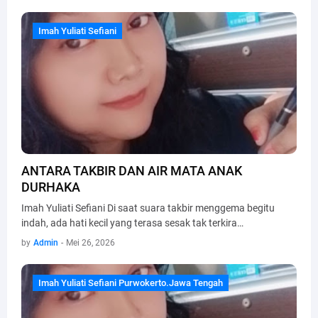
Imah Yuliati Sefiani
Imah Yuliati Sefiani
ANTARA TAKBIR DAN AIR MATA ANAK
DURHAKA
Imah Yuliati Sefiani Di saat suara takbir menggema begitu
indah, ada hati kecil yang terasa sesak tak terkira…
by
Admin
-
Mei 26, 2026
Imah Yuliati Sefiani Purwokerto.Jawa Tengah
Imah Yuliati Sefiani Purwokerto.Jawa Tengah