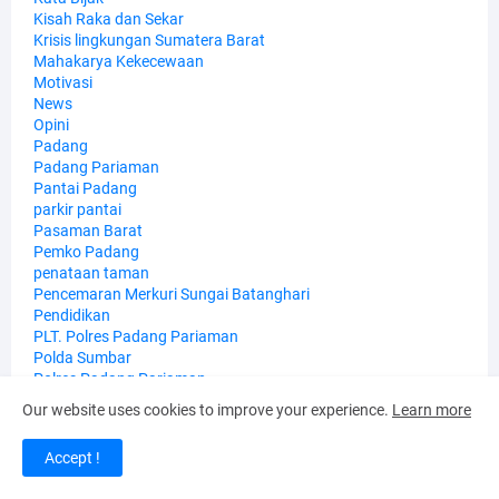
Kisah Raka dan Sekar
Krisis lingkungan Sumatera Barat
Mahakarya Kekecewaan
Motivasi
News
Opini
Padang
Padang Pariaman
Pantai Padang
parkir pantai
Pasaman Barat
Pemko Padang
penataan taman
Pencemaran Merkuri Sungai Batanghari
Pendidikan
PLT. Polres Padang Pariaman
Polda Sumbar
Polres Padang Pariaman
Polri
Our website uses cookies to improve your experience.
Learn more
Puisi
Refleksi Muharram 1448 H: Hijrah dari Sekadar Ganti Kalender
Accept !
Menuju Perubahan Sistemik
Sambutan Tari