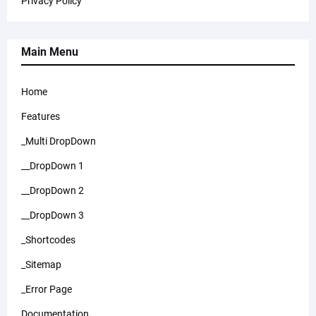
Privacy Policy
Main Menu
Home
Features
_Multi DropDown
__DropDown 1
__DropDown 2
__DropDown 3
_Shortcodes
_Sitemap
_Error Page
Documentation