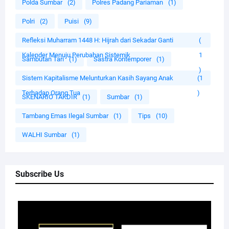
Polda Sumbar
(2)
Polres Padang Pariaman
(1)
Polri
(2)
Puisi
(9)
Refleksi Muharram 1448 H: Hijrah dari Sekadar Ganti
(
Kalender Menuju Perubahan Sistemik
1
Sambutan Tari
(1)
Sastra Kontemporer
(1)
)
Sistem Kapitalisme Melunturkan Kasih Sayang Anak
(1
Terhadap Orang Tua
)
SKENARIO TAKDIR
(1)
Sumbar
(1)
Tambang Emas Ilegal Sumbar
(1)
Tips
(10)
WALHI Sumbar
(1)
Subscribe Us