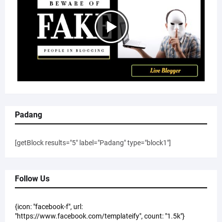
Padang
[getBlock results="5" label="Padang" type="block1"]
Follow Us
{icon: "facebook-f", url:
"https://www.facebook.com/templateify", count: "1.5k"}