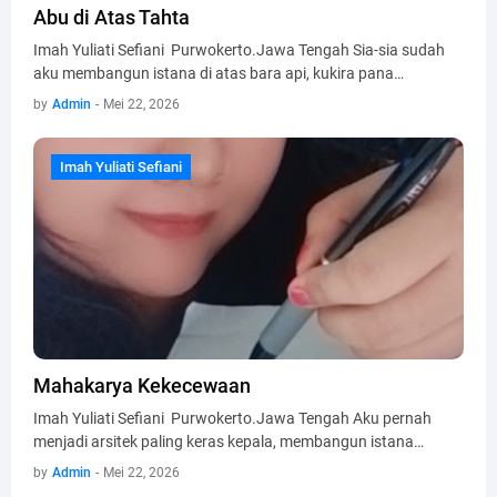
Abu di Atas Tahta
Imah Yuliati Sefiani Purwokerto.Jawa Tengah Sia-sia sudah
aku membangun istana di atas bara api, kukira pana…
by
Admin
-
Mei 22, 2026
Imah Yuliati Sefiani
Imah Yuliati Sefiani
Mahakarya Kekecewaan
Imah Yuliati Sefiani Purwokerto.Jawa Tengah Aku pernah
menjadi arsitek paling keras kepala, membangun istana…
by
Admin
-
Mei 22, 2026