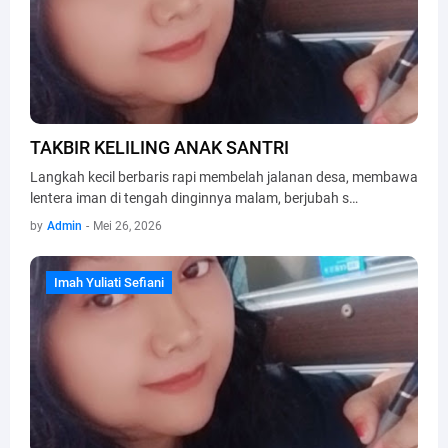
TAKBIR KELILING ANAK SANTRI
Langkah kecil berbaris rapi membelah jalanan desa, membawa
lentera iman di tengah dinginnya malam, berjubah s…
by
Admin
-
Mei 26, 2026
Imah Yuliati Sefiani
Imah Yuliati Sefiani