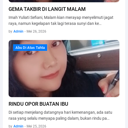
GEMA TAKBIR DI LANGIT MALAM
Imah Yuliati Sefiani, Malam kian merayap menyelimuti jagat
raya, namun kegelapan tak lagi terasa sunyi dan ke…
by
Admin
-
Mei 26, 2026
Abu Di Atas Tahta
Abu Di Atas Tahta
RINDU OPOR BUATAN IBU
Di setiap menjelang datangnya hari kemenangan, ada satu
rasa yang selalu menyapa paling dalam, bukan rindu pa…
by
Admin
-
Mei 25, 2026