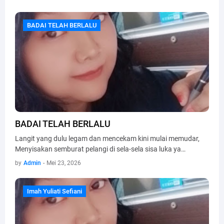
BADAI TELAH BERLALU
BADAI TELAH BERLALU
BADAI TELAH BERLALU
Langit yang dulu legam dan mencekam kini mulai memudar,
Menyisakan semburat pelangi di sela-sela sisa luka ya…
by
Admin
-
Mei 23, 2026
Imah Yuliati Sefiani
Imah Yuliati Sefiani