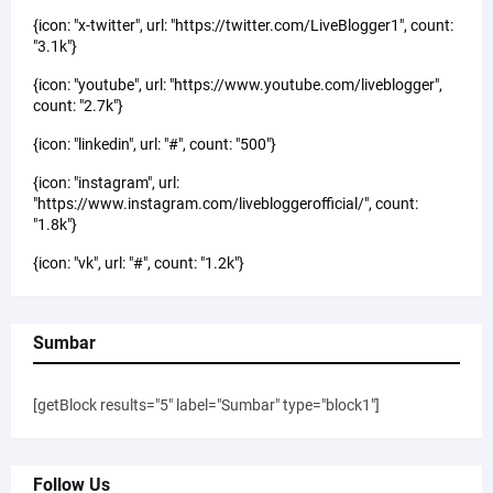
{icon: "x-twitter", url: "https://twitter.com/LiveBlogger1", count:
"3.1k"}
{icon: "youtube", url: "https://www.youtube.com/liveblogger",
count: "2.7k"}
{icon: "linkedin", url: "#", count: "500"}
{icon: "instagram", url:
"https://www.instagram.com/livebloggerofficial/", count:
"1.8k"}
{icon: "vk", url: "#", count: "1.2k"}
Sumbar
[getBlock results="5" label="Sumbar" type="block1"]
Follow Us