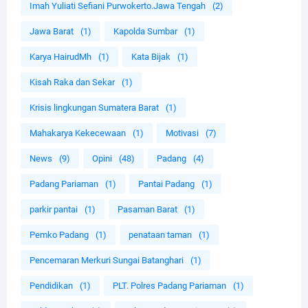
Imah Yuliati Sefiani Purwokerto.Jawa Tengah
(2)
Jawa Barat
(1)
Kapolda Sumbar
(1)
Karya HairudMh
(1)
Kata Bijak
(1)
Kisah Raka dan Sekar
(1)
Krisis lingkungan Sumatera Barat
(1)
Mahakarya Kekecewaan
(1)
Motivasi
(7)
News
(9)
Opini
(48)
Padang
(4)
Padang Pariaman
(1)
Pantai Padang
(1)
parkir pantai
(1)
Pasaman Barat
(1)
Pemko Padang
(1)
penataan taman
(1)
Pencemaran Merkuri Sungai Batanghari
(1)
Pendidikan
(1)
PLT. Polres Padang Pariaman
(1)