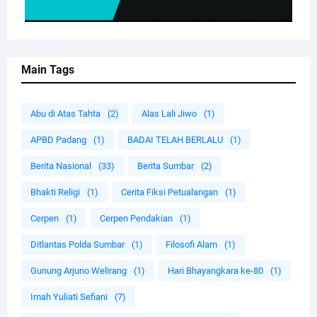
Main Tags
Abu di Atas Tahta
(2)
Alas Lali Jiwo
(1)
APBD Padang
(1)
BADAI TELAH BERLALU
(1)
Berita Nasional
(33)
Berita Sumbar
(2)
Bhakti Religi
(1)
Cerita Fiksi Petualangan
(1)
Cerpen
(1)
Cerpen Pendakian
(1)
Ditlantas Polda Sumbar
(1)
Filosofi Alam
(1)
Gunung Arjuno Welirang
(1)
Hari Bhayangkara ke-80
(1)
Imah Yuliati Sefiani
(7)