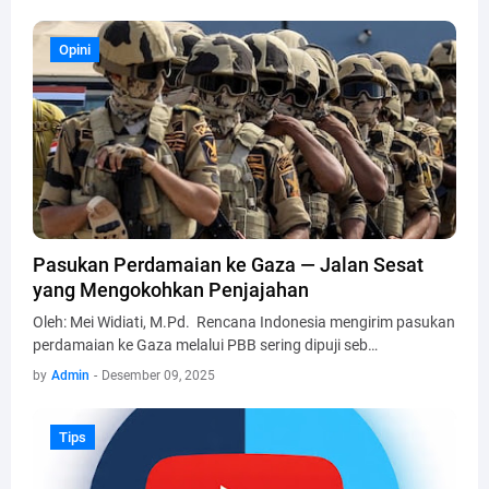
Opini
Opini
Pasukan Perdamaian ke Gaza — Jalan Sesat
yang Mengokohkan Penjajahan
Oleh: Mei Widiati, M.Pd. Rencana Indonesia mengirim pasukan
perdamaian ke Gaza melalui PBB sering dipuji seb…
by
Admin
-
Desember 09, 2025
Tips
Tips