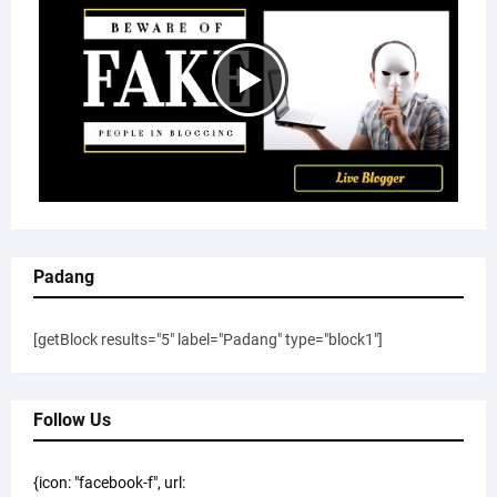
Padang
[getBlock results="5" label="Padang" type="block1"]
Follow Us
{icon: "facebook-f", url: