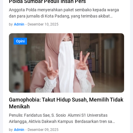
Polda Sumbar Peduli Insan Pers
Anggota Polda menyerahkan paket sembako kepada warga
dan para jurnalis di Kota Padang, yang terimbas akibat…
by
Admin
-
Desember 10, 2025
Opini
Opini
Gamophobia: Takut Hidup Susah, Memilih Tidak
Menikah
Penulis: Faridatus Sae, S. Sosio Alumni S1 Universitas
Airlangga, Aktivis Dakwah Kampus Berdasarkan tren sa…
by
Admin
-
Desember 09, 2025