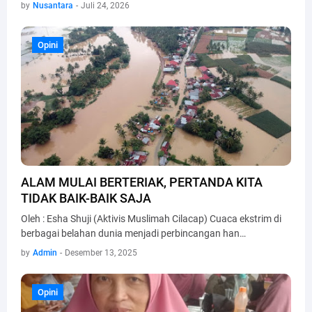
by
Nusantara
-
Juli 24, 2026
Opini
Opini
ALAM MULAI BERTERIAK, PERTANDA KITA
TIDAK BAIK-BAIK SAJA
Oleh : Esha Shuji (Aktivis Muslimah Cilacap) Cuaca ekstrim di
berbagai belahan dunia menjadi perbincangan han…
by
Admin
-
Desember 13, 2025
Opini
Opini