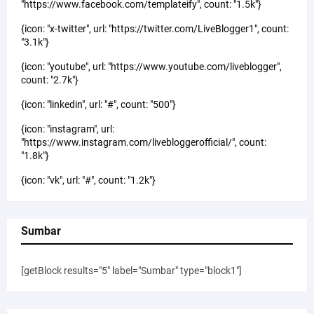
"https://www.facebook.com/templateify", count: "1.5k"}
{icon: "x-twitter", url: "https://twitter.com/LiveBlogger1", count:
"3.1k"}
{icon: "youtube", url: "https://www.youtube.com/liveblogger",
count: "2.7k"}
{icon: "linkedin", url: "#", count: "500"}
{icon: "instagram", url:
"https://www.instagram.com/livebloggerofficial/", count:
"1.8k"}
{icon: "vk", url: "#", count: "1.2k"}
Sumbar
[getBlock results="5" label="Sumbar" type="block1"]