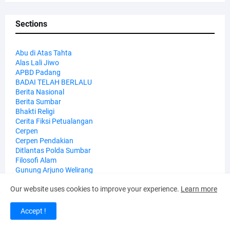
Sections
Abu di Atas Tahta
Alas Lali Jiwo
APBD Padang
BADAI TELAH BERLALU
Berita Nasional
Berita Sumbar
Bhakti Religi
Cerita Fiksi Petualangan
Cerpen
Cerpen Pendakian
Ditlantas Polda Sumbar
Filosofi Alam
Gunung Arjuno Welirang
Hari Bhayangkara ke-80
Our website uses cookies to improve your experience.
Learn more
Imah Yuliati Sefiani
Imah Yuliati Sefiani Purwokerto.Jawa Tengah
Jawa Barat
Accept !
Kapolda Sumbar
Karya HairudMh