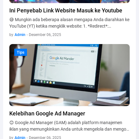
Ini Penyebab Link Website Masuk ke Youtube
😅 Mungkin ada beberapa alasan mengapa Anda diarahkan ke
YouTube (YT) ketika mengklik website: 1. *Redirect*:…
by
Admin
-
Desember 06, 2025
Tips
Tips
Kelebihan Google Ad Manager
😊 Google Ad Manager (GAM) adalah platform manajemen
iklan yang memungkinkan Anda untuk mengelola dan mengo…
by
Admin
-
Desember 06, 2025