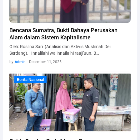
Bencana Sumatra, Bukti Bahaya Perusakan
Alam dalam Sistem Kapitalisme
Oleh: Roslina Sari (Analisis dan Aktivis Muslimah Deli
Serdang). Innalilahi wa innailaihi raaji'uun. B…
by
Admin
-
Desember 11, 2025
Berita Nasional
Berita Nasional