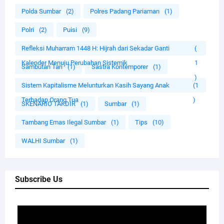
Polda Sumbar
(2)
Polres Padang Pariaman
(1)
Polri
(2)
Puisi
(9)
Refleksi Muharram 1448 H: Hijrah dari Sekadar Ganti
(
Kalender Menuju Perubahan Sistemik
1
Sambutan Tari
(1)
Sastra Kontemporer
(1)
)
Sistem Kapitalisme Melunturkan Kasih Sayang Anak
(1
Terhadap Orang Tua
)
SKENARIO TAKDIR
(1)
Sumbar
(1)
Tambang Emas Ilegal Sumbar
(1)
Tips
(10)
WALHI Sumbar
(1)
Subscribe Us