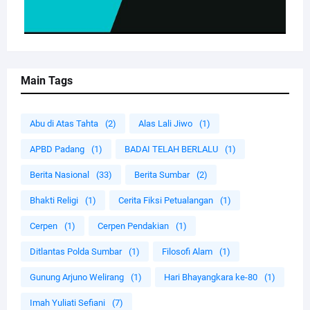
Main Tags
Abu di Atas Tahta
(2)
Alas Lali Jiwo
(1)
APBD Padang
(1)
BADAI TELAH BERLALU
(1)
Berita Nasional
(33)
Berita Sumbar
(2)
Bhakti Religi
(1)
Cerita Fiksi Petualangan
(1)
Cerpen
(1)
Cerpen Pendakian
(1)
Ditlantas Polda Sumbar
(1)
Filosofi Alam
(1)
Gunung Arjuno Welirang
(1)
Hari Bhayangkara ke-80
(1)
Imah Yuliati Sefiani
(7)