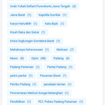
Imah Yuliati Sefiani Purwokerto.Jawa Tengah
(2)
Jawa Barat
(1)
Kapolda Sumbar
(1)
Karya HairudMh
(1)
Kata Bijak
(1)
Kisah Raka dan Sekar
(1)
Krisis lingkungan Sumatera Barat
(1)
Mahakarya Kekecewaan
(1)
Motivasi
(7)
News
(9)
Opini
(48)
Padang
(4)
Padang Pariaman
(1)
Pantai Padang
(1)
parkir pantai
(1)
Pasaman Barat
(1)
Pemko Padang
(1)
penataan taman
(1)
Pencemaran Merkuri Sungai Batanghari
(1)
Pendidikan
(1)
PLT. Polres Padang Pariaman
(1)