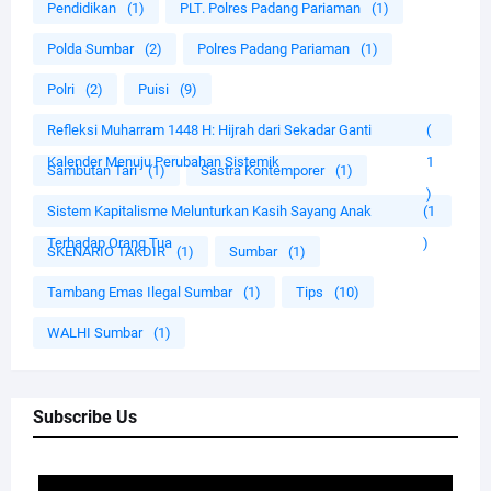
Pendidikan
(1)
PLT. Polres Padang Pariaman
(1)
Polda Sumbar
(2)
Polres Padang Pariaman
(1)
Polri
(2)
Puisi
(9)
Refleksi Muharram 1448 H: Hijrah dari Sekadar Ganti
(
Kalender Menuju Perubahan Sistemik
1
Sambutan Tari
(1)
Sastra Kontemporer
(1)
)
Sistem Kapitalisme Melunturkan Kasih Sayang Anak
(1
Terhadap Orang Tua
)
SKENARIO TAKDIR
(1)
Sumbar
(1)
Tambang Emas Ilegal Sumbar
(1)
Tips
(10)
WALHI Sumbar
(1)
Subscribe Us