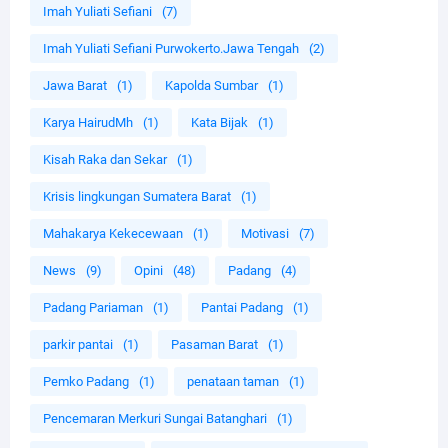
Imah Yuliati Sefiani
(7)
Imah Yuliati Sefiani Purwokerto.Jawa Tengah
(2)
Jawa Barat
(1)
Kapolda Sumbar
(1)
Karya HairudMh
(1)
Kata Bijak
(1)
Kisah Raka dan Sekar
(1)
Krisis lingkungan Sumatera Barat
(1)
Mahakarya Kekecewaan
(1)
Motivasi
(7)
News
(9)
Opini
(48)
Padang
(4)
Padang Pariaman
(1)
Pantai Padang
(1)
parkir pantai
(1)
Pasaman Barat
(1)
Pemko Padang
(1)
penataan taman
(1)
Pencemaran Merkuri Sungai Batanghari
(1)