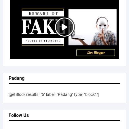
Padang
[getBlock results="5" label="Padang" type="block1"]
Follow Us