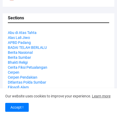
Sections
Abu di Atas Tahta
Alas Lali Jiwo
APBD Padang
BADAI TELAH BERLALU
Berita Nasional
Berita Sumbar
Bhakti Religi
Cerita Fiksi Petualangan
Cerpen
Cerpen Pendakian
Ditlantas Polda Sumbar
Filosofi Alam
Gunung Arjuno Welirang
Our website uses cookies to improve your experience.
Learn more
Hari Bhayangkara ke-80
Imah Yuliati Sefiani
Imah Yuliati Sefiani Purwokerto.Jawa Tengah
Accept !
Jawa Barat
Kapolda Sumbar