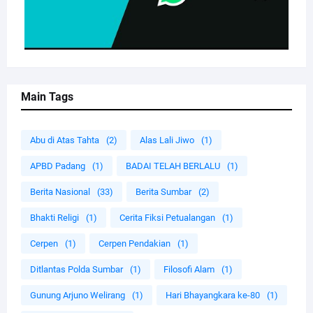
Main Tags
Abu di Atas Tahta
(2)
Alas Lali Jiwo
(1)
APBD Padang
(1)
BADAI TELAH BERLALU
(1)
Berita Nasional
(33)
Berita Sumbar
(2)
Bhakti Religi
(1)
Cerita Fiksi Petualangan
(1)
Cerpen
(1)
Cerpen Pendakian
(1)
Ditlantas Polda Sumbar
(1)
Filosofi Alam
(1)
Gunung Arjuno Welirang
(1)
Hari Bhayangkara ke-80
(1)