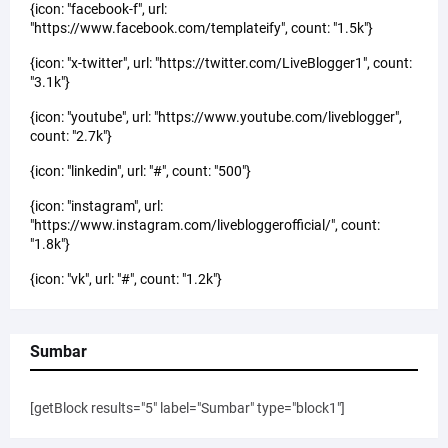
{icon: "facebook-f", url:
"https://www.facebook.com/templateify", count: "1.5k"}
{icon: "x-twitter", url: "https://twitter.com/LiveBlogger1", count:
"3.1k"}
{icon: "youtube", url: "https://www.youtube.com/liveblogger",
count: "2.7k"}
{icon: "linkedin", url: "#", count: "500"}
{icon: "instagram", url:
"https://www.instagram.com/livebloggerofficial/", count:
"1.8k"}
{icon: "vk", url: "#", count: "1.2k"}
Sumbar
[getBlock results="5" label="Sumbar" type="block1"]