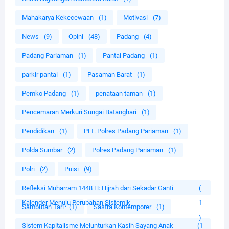
Mahakarya Kekecewaan
(1)
Motivasi
(7)
News
(9)
Opini
(48)
Padang
(4)
Padang Pariaman
(1)
Pantai Padang
(1)
parkir pantai
(1)
Pasaman Barat
(1)
Pemko Padang
(1)
penataan taman
(1)
Pencemaran Merkuri Sungai Batanghari
(1)
Pendidikan
(1)
PLT. Polres Padang Pariaman
(1)
Polda Sumbar
(2)
Polres Padang Pariaman
(1)
Polri
(2)
Puisi
(9)
Refleksi Muharram 1448 H: Hijrah dari Sekadar Ganti
(
Kalender Menuju Perubahan Sistemik
1
Sambutan Tari
(1)
Sastra Kontemporer
(1)
)
Sistem Kapitalisme Melunturkan Kasih Sayang Anak
(1