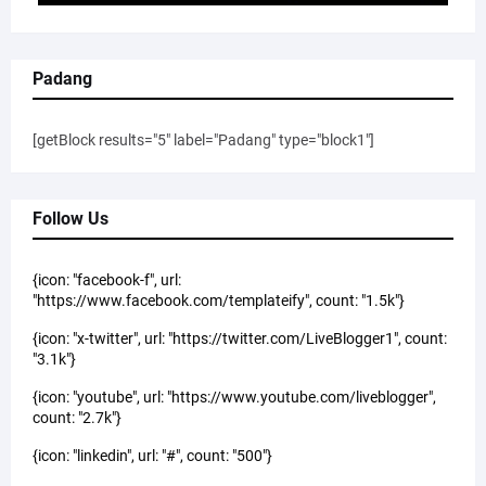
Padang
[getBlock results="5" label="Padang" type="block1"]
Follow Us
{icon: "facebook-f", url:
"https://www.facebook.com/templateify", count: "1.5k"}
{icon: "x-twitter", url: "https://twitter.com/LiveBlogger1", count:
"3.1k"}
{icon: "youtube", url: "https://www.youtube.com/liveblogger",
count: "2.7k"}
{icon: "linkedin", url: "#", count: "500"}