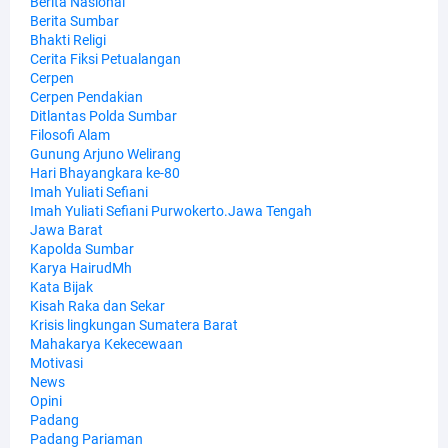
Berita Nasional
Berita Sumbar
Bhakti Religi
Cerita Fiksi Petualangan
Cerpen
Cerpen Pendakian
Ditlantas Polda Sumbar
Filosofi Alam
Gunung Arjuno Welirang
Hari Bhayangkara ke-80
Imah Yuliati Sefiani
Imah Yuliati Sefiani Purwokerto.Jawa Tengah
Jawa Barat
Kapolda Sumbar
Karya HairudMh
Kata Bijak
Kisah Raka dan Sekar
Krisis lingkungan Sumatera Barat
Mahakarya Kekecewaan
Motivasi
News
Opini
Padang
Padang Pariaman