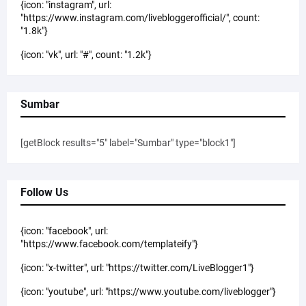
{icon: "instagram", url:
"https://www.instagram.com/livebloggerofficial/", count:
"1.8k"}
{icon: "vk", url: "#", count: "1.2k"}
Sumbar
[getBlock results="5" label="Sumbar" type="block1"]
Follow Us
{icon: "facebook", url:
"https://www.facebook.com/templateify"}
{icon: "x-twitter", url: "https://twitter.com/LiveBlogger1"}
{icon: "youtube", url: "https://www.youtube.com/liveblogger"}