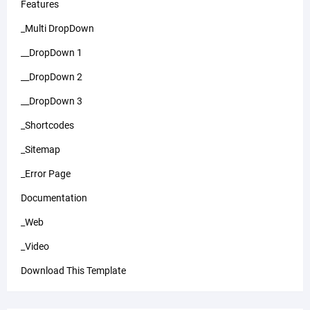
Features
_Multi DropDown
__DropDown 1
__DropDown 2
__DropDown 3
_Shortcodes
_Sitemap
_Error Page
Documentation
_Web
_Video
Download This Template