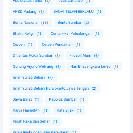
Abu di Atas Tahta
(2)
Alas Lali Jiwo
(1)
APBD Padang
(1)
BADAI TELAH BERLALU
(1)
Berita Nasional
(33)
Berita Sumbar
(2)
Bhakti Religi
(1)
Cerita Fiksi Petualangan
(1)
Cerpen
(1)
Cerpen Pendakian
(1)
Ditlantas Polda Sumbar
(1)
Filosofi Alam
(1)
Gunung Arjuno Welirang
(1)
Hari Bhayangkara ke-80
(1)
Imah Yuliati Sefiani
(7)
Imah Yuliati Sefiani Purwokerto.Jawa Tengah
(2)
Jawa Barat
(1)
Kapolda Sumbar
(1)
Karya HairudMh
(1)
Kata Bijak
(1)
Kisah Raka dan Sekar
(1)
Krisis lingkungan Sumatera Barat
(1)