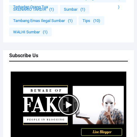
Terhadap Orang Tua
)
SKENARIO TAKDIR
(1)
Sumbar
(1)
Tambang Emas Ilegal Sumbar
(1)
Tips
(10)
WALHI Sumbar
(1)
Subscribe Us