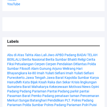
YouTube
Labels
Abu di Atas Tahta
Alas Lali Jiwo
APBD Padang
BADAI TELAH
BERLALU
Berita Nasional
Berita Sumbar
Bhakti Religi
Cerita
Fiksi Petualangan
Cerpen
Cerpen Pendakian
Ditlantas Polda
Sumbar
Filosofi Alam
Gunung Arjuno Welirang
Hari
Bhayangkara ke-80
Imah Yuliati Sefiani
Imah Yuliati Sefiani
Purwokerto.Jawa Tengah
Jawa Barat
Kapolda Sumbar
Karya
HairudMh
Kata Bijak
Kisah Raka dan Sekar
Krisis lingkungan
Sumatera Barat
Mahakarya Kekecewaan
Motivasi
News
Opini
Padang
Padang Pariaman
Pantai Padang
parkir pantai
Pasaman Barat
Pemko Padang
penataan taman
Pencemaran
Merkuri Sungai Batanghari
Pendidikan
PLT. Polres Padang
Pariaman
Polda Sumbar
Polres Padang Pariaman
Polri
Puisi