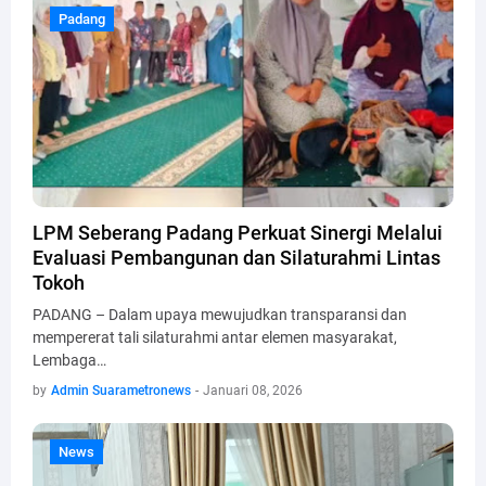
Padang
Padang
LPM Seberang Padang Perkuat Sinergi Melalui
Evaluasi Pembangunan dan Silaturahmi Lintas
Tokoh
PADANG – Dalam upaya mewujudkan transparansi dan
mempererat tali silaturahmi antar elemen masyarakat,
Lembaga…
by
Admin Suarametronews
-
Januari 08, 2026
News
News