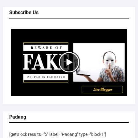
Subscribe Us
Padang
[getBlock results="5" label="Padang" type="block1"]