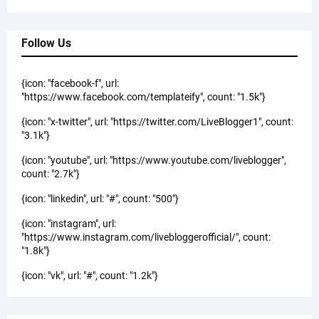
Follow Us
{icon: "facebook-f", url:
"https://www.facebook.com/templateify", count: "1.5k"}
{icon: "x-twitter", url: "https://twitter.com/LiveBlogger1", count:
"3.1k"}
{icon: "youtube", url: "https://www.youtube.com/liveblogger",
count: "2.7k"}
{icon: "linkedin", url: "#", count: "500"}
{icon: "instagram", url:
"https://www.instagram.com/livebloggerofficial/", count:
"1.8k"}
{icon: "vk", url: "#", count: "1.2k"}