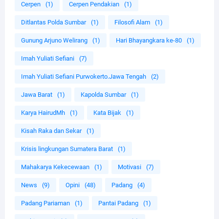
Cerpen
(1)
Cerpen Pendakian
(1)
Ditlantas Polda Sumbar
(1)
Filosofi Alam
(1)
Gunung Arjuno Welirang
(1)
Hari Bhayangkara ke-80
(1)
Imah Yuliati Sefiani
(7)
Imah Yuliati Sefiani Purwokerto.Jawa Tengah
(2)
Jawa Barat
(1)
Kapolda Sumbar
(1)
Karya HairudMh
(1)
Kata Bijak
(1)
Kisah Raka dan Sekar
(1)
Krisis lingkungan Sumatera Barat
(1)
Mahakarya Kekecewaan
(1)
Motivasi
(7)
News
(9)
Opini
(48)
Padang
(4)
Padang Pariaman
(1)
Pantai Padang
(1)