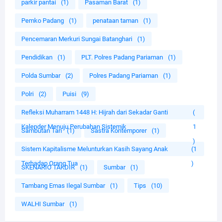
parkir pantai
(1)
Pasaman Barat
(1)
Pemko Padang
(1)
penataan taman
(1)
Pencemaran Merkuri Sungai Batanghari
(1)
Pendidikan
(1)
PLT. Polres Padang Pariaman
(1)
Polda Sumbar
(2)
Polres Padang Pariaman
(1)
Polri
(2)
Puisi
(9)
Refleksi Muharram 1448 H: Hijrah dari Sekadar Ganti
(
Kalender Menuju Perubahan Sistemik
1
Sambutan Tari
(1)
Sastra Kontemporer
(1)
)
Sistem Kapitalisme Melunturkan Kasih Sayang Anak
(1
Terhadap Orang Tua
)
SKENARIO TAKDIR
(1)
Sumbar
(1)
Tambang Emas Ilegal Sumbar
(1)
Tips
(10)
WALHI Sumbar
(1)