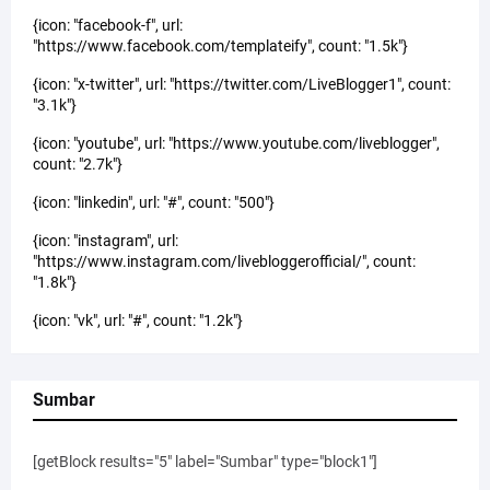
{icon: "facebook-f", url:
"https://www.facebook.com/templateify", count: "1.5k"}
{icon: "x-twitter", url: "https://twitter.com/LiveBlogger1", count:
"3.1k"}
{icon: "youtube", url: "https://www.youtube.com/liveblogger",
count: "2.7k"}
{icon: "linkedin", url: "#", count: "500"}
{icon: "instagram", url:
"https://www.instagram.com/livebloggerofficial/", count:
"1.8k"}
{icon: "vk", url: "#", count: "1.2k"}
Sumbar
[getBlock results="5" label="Sumbar" type="block1"]