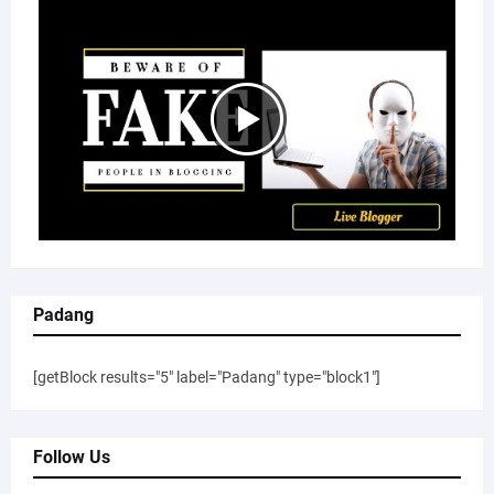
Padang
[getBlock results="5" label="Padang" type="block1"]
Follow Us