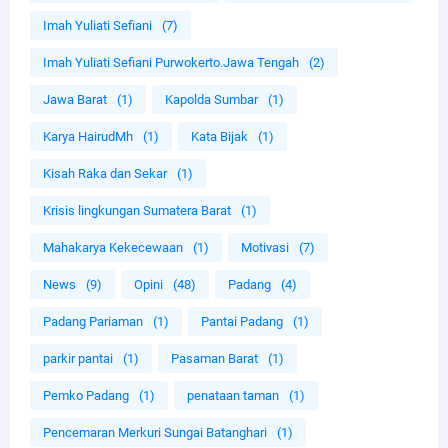
Imah Yuliati Sefiani
(7)
Imah Yuliati Sefiani Purwokerto.Jawa Tengah
(2)
Jawa Barat
(1)
Kapolda Sumbar
(1)
Karya HairudMh
(1)
Kata Bijak
(1)
Kisah Raka dan Sekar
(1)
Krisis lingkungan Sumatera Barat
(1)
Mahakarya Kekecewaan
(1)
Motivasi
(7)
News
(9)
Opini
(48)
Padang
(4)
Padang Pariaman
(1)
Pantai Padang
(1)
parkir pantai
(1)
Pasaman Barat
(1)
Pemko Padang
(1)
penataan taman
(1)
Pencemaran Merkuri Sungai Batanghari
(1)