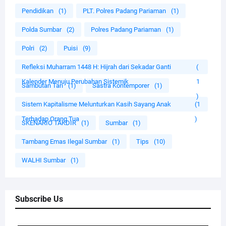
Pendidikan
(1)
PLT. Polres Padang Pariaman
(1)
Polda Sumbar
(2)
Polres Padang Pariaman
(1)
Polri
(2)
Puisi
(9)
Refleksi Muharram 1448 H: Hijrah dari Sekadar Ganti
(
Kalender Menuju Perubahan Sistemik
1
Sambutan Tari
(1)
Sastra Kontemporer
(1)
)
Sistem Kapitalisme Melunturkan Kasih Sayang Anak
(1
Terhadap Orang Tua
)
SKENARIO TAKDIR
(1)
Sumbar
(1)
Tambang Emas Ilegal Sumbar
(1)
Tips
(10)
WALHI Sumbar
(1)
Subscribe Us