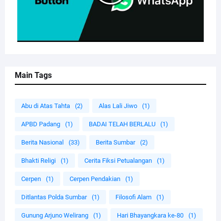
Main Tags
Abu di Atas Tahta
(2)
Alas Lali Jiwo
(1)
APBD Padang
(1)
BADAI TELAH BERLALU
(1)
Berita Nasional
(33)
Berita Sumbar
(2)
Bhakti Religi
(1)
Cerita Fiksi Petualangan
(1)
Cerpen
(1)
Cerpen Pendakian
(1)
Ditlantas Polda Sumbar
(1)
Filosofi Alam
(1)
Gunung Arjuno Welirang
(1)
Hari Bhayangkara ke-80
(1)