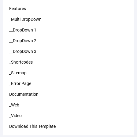
Features
_Multi DropDown
__DropDown 1
__DropDown 2
__DropDown 3
_Shortcodes
_Sitemap
_Error Page
Documentation
_Web
_Video
Download This Template