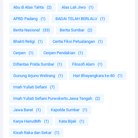
Abu di Atas Tahta
(2)
Alas Lali Jiwo
(1)
APBD Padang
(1)
BADAI TELAH BERLALU
(1)
Berita Nasional
(33)
Berita Sumbar
(2)
Bhakti Religi
(1)
Cerita Fiksi Petualangan
(1)
Cerpen
(1)
Cerpen Pendakian
(1)
Ditlantas Polda Sumbar
(1)
Filosofi Alam
(1)
Gunung Arjuno Welirang
(1)
Hari Bhayangkara ke-80
(1)
Imah Yuliati Sefiani
(7)
Imah Yuliati Sefiani Purwokerto.Jawa Tengah
(2)
Jawa Barat
(1)
Kapolda Sumbar
(1)
Karya HairudMh
(1)
Kata Bijak
(1)
Kisah Raka dan Sekar
(1)