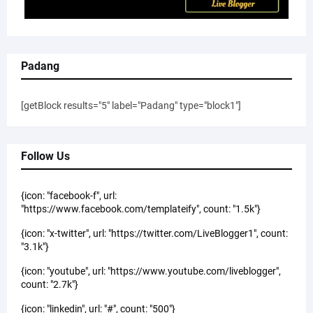
Padang
[getBlock results="5" label="Padang" type="block1"]
Follow Us
{icon: "facebook-f", url:
"https://www.facebook.com/templateify", count: "1.5k"}
{icon: "x-twitter", url: "https://twitter.com/LiveBlogger1", count:
"3.1k"}
{icon: "youtube", url: "https://www.youtube.com/liveblogger",
count: "2.7k"}
{icon: "linkedin", url: "#", count: "500"}