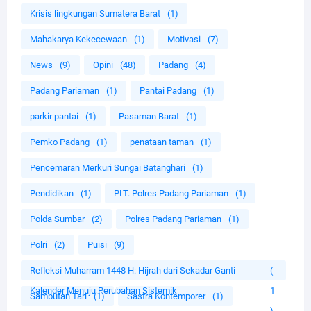
Krisis lingkungan Sumatera Barat
(1)
Mahakarya Kekecewaan
(1)
Motivasi
(7)
News
(9)
Opini
(48)
Padang
(4)
Padang Pariaman
(1)
Pantai Padang
(1)
parkir pantai
(1)
Pasaman Barat
(1)
Pemko Padang
(1)
penataan taman
(1)
Pencemaran Merkuri Sungai Batanghari
(1)
Pendidikan
(1)
PLT. Polres Padang Pariaman
(1)
Polda Sumbar
(2)
Polres Padang Pariaman
(1)
Polri
(2)
Puisi
(9)
Refleksi Muharram 1448 H: Hijrah dari Sekadar Ganti
(
Kalender Menuju Perubahan Sistemik
1
Sambutan Tari
(1)
Sastra Kontemporer
(1)
)