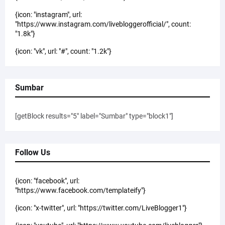
{icon: "instagram", url:
"https://www.instagram.com/livebloggerofficial/", count:
"1.8k"}
{icon: "vk", url: "#", count: "1.2k"}
Sumbar
[getBlock results="5" label="Sumbar" type="block1"]
Follow Us
{icon: "facebook", url:
"https://www.facebook.com/templateify"}
{icon: "x-twitter", url: "https://twitter.com/LiveBlogger1"}